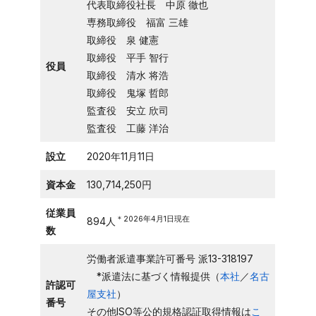
代表取締役社長 中原 徹也
専務取締役 福富 三雄
取締役 泉 健憲
取締役 平手 智行
役員
取締役 清水 将浩
取締役 鬼塚 哲郎
監査役 安立 欣司
監査役 工藤 洋治
設立
2020年11月11日
資本金
130,714,250円
従業員
＊2026年4月1日現在
894人
数
労働者派遣事業許可番号 派13-318197
*派遣法に基づく情報提供（
本社
／
名古
許認可
屋支社
）
番号
その他ISO等公的規格認証取得情報は
こ