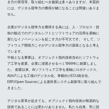
き方の実現等、取り組むべき施策は多々ありますが、本質的
には、デジタル競争力の獲得が鍵になることは間違いありま
せん。
企業がデジタル競争力を獲得する為には、人・プロセス・技
術の観点でのデジタルシフトとソフトウェアの活用を基軸に
新たなイノベーションを起こす力が不可欠です。 そして、ソ
フトウェア開発力こそがデジタル競争力の源泉となると考え
ています。
中核となる事業は、オブジェクト指向技術含めたソフトウェ
ア工学を産業、企業に浸透させるべく1999年に創業しまし
た。 創業以来、AIソフトウェア工学を基軸にロボティクス、
AI/IoTによる工場のデジタル化、車載向けECU統合化、
ERP/Open Sourceによる基幹系システム刷新等に取り組んで
きました。
デジタル変革が起きても、オブジェクト指向技術が根源的な
技術であることには変わりありません。私たち自身、常に技