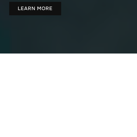
LEARN MORE
お知らせ
2025年10月1日に、株式会社豆蔵デジタルホールディ
ングスは、株式会社豆蔵、株式会社エヌティ・ソリュ
ーションズ、株式会社コーワメックスの３社を統合
し、株式会社豆蔵となりました。
私たちは、ソフトウェアとハードウェアの両面におい
て深い専門知識を有しており、さらにAIの開発・活用