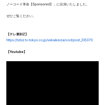
ノーコード革命【Sponsored】」に出演いたしました。
ぜひご覧ください。
【テレ東BIZ】
https://txbiz.tv-tokyo.co.jp/sekaikeizai/vod/post_335370
【Youtube】