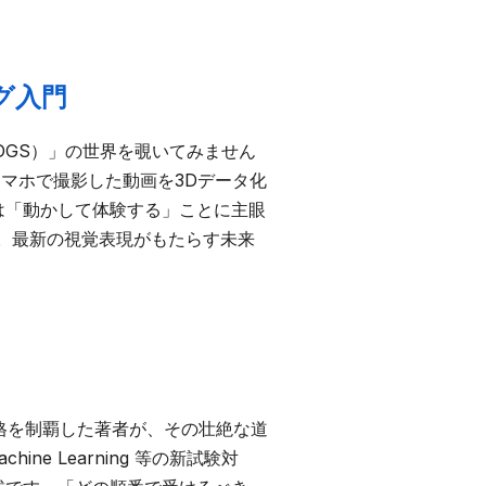
ング入門
（3DGS）」の世界を覗いてみません
マホで撮影した動画を3Dデータ化
は「動かして体験する」ことに主眼
。最新の視覚表現がもたらす未来
12資格を制覇した著者が、その壮絶な道
ne Learning 等の新試験対