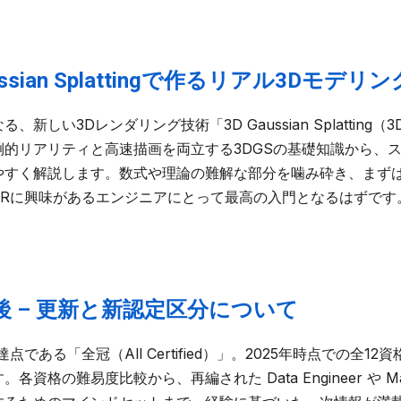
sian Splattingで作るリアル3Dモデリ
しい3Dレンダリング技術「3D Gaussian Splatting
的リアリティと高速描画を両立する3DGSの基礎知識から、ス
やすく解説します。数式や理論の難解な部分を噛み砕き、まず
XRに興味があるエンジニアにとって最高の入門となるはずです
後 – 更新と新認定区分について
である「全冠（All Certified）」。2025年時点での全
の難易度比較から、再編された Data Engineer や Machi