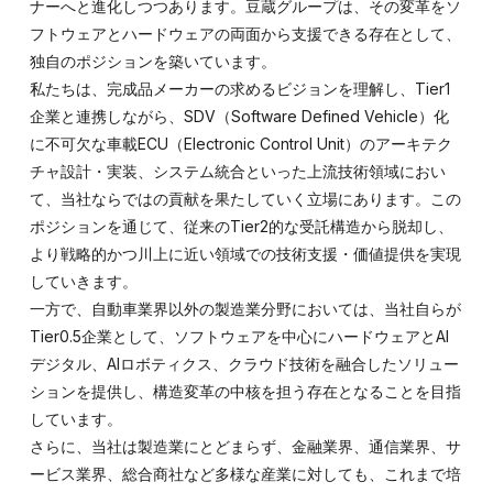
ナーへと進化しつつあります。豆蔵グループは、その変革をソ
フトウェアとハードウェアの両面から支援できる存在として、
独自のポジションを築いています。
私たちは、完成品メーカーの求めるビジョンを理解し、Tier1
企業と連携しながら、SDV（Software Defined Vehicle）化
に不可欠な車載ECU（Electronic Control Unit）のアーキテク
チャ設計・実装、システム統合といった上流技術領域におい
て、当社ならではの貢献を果たしていく立場にあります。この
ポジションを通じて、従来のTier2的な受託構造から脱却し、
より戦略的かつ川上に近い領域での技術支援・価値提供を実現
していきます。
一方で、自動車業界以外の製造業分野においては、当社自らが
Tier0.5企業として、ソフトウェアを中心にハードウェアとAI
デジタル、AIロボティクス、クラウド技術を融合したソリュー
ションを提供し、構造変革の中核を担う存在となることを目指
しています。
さらに、当社は製造業にとどまらず、金融業界、通信業界、サ
ービス業界、総合商社など多様な産業に対しても、これまで培