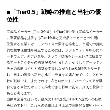
■「Tier0.5」戦略の推進と当社の優
位性
完成品メーカー（Tier0企業）やTier0.5企業（完成品メーカー
に重要部品を提供するTier1企業と完成品メーカーとの中間に
位置する企業）が、モノづくりの変革を推進し、市場での持続
的な競争優位性を確立するためには、ソフトウェアを中心にハ
ードウェア、AIデジタル、クラウド技術をシームレスに統合す
るアーキテクチャの構築が欠かせません。そうしたアーキテク
チャの戦略づくりと構築を支援しながらTier0.5時代をリード
し、日本の製造の新たな成長・発展を加速させていくことが当
社の戦略です。またそれは、AIとロボット、ハードウェアが融
合できる当社だからこそ推進できる戦略であり、担える役割で
あると考えます。
自動車業界ではいま、従来のTier1企業がTier0.5企業への転換
を始めており、これらの企業はより上流で戦略的な技術パート