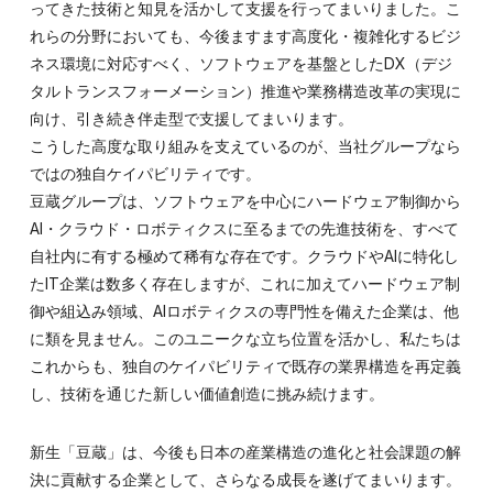
ってきた技術と知見を活かして支援を行ってまいりました。こ
れらの分野においても、今後ますます高度化・複雑化するビジ
ネス環境に対応すべく、ソフトウェアを基盤としたDX（デジ
タルトランスフォーメーション）推進や業務構造改革の実現に
向け、引き続き伴走型で支援してまいります。
こうした高度な取り組みを支えているのが、当社グループなら
ではの独自ケイパビリティです。
豆蔵グループは、ソフトウェアを中心にハードウェア制御から
AI・クラウド・ロボティクスに至るまでの先進技術を、すべて
自社内に有する極めて稀有な存在です。クラウドやAIに特化し
たIT企業は数多く存在しますが、これに加えてハードウェア制
御や組込み領域、AIロボティクスの専門性を備えた企業は、他
に類を見ません。このユニークな立ち位置を活かし、私たちは
これからも、独自のケイパビリティで既存の業界構造を再定義
し、技術を通じた新しい価値創造に挑み続けます。
新生「豆蔵」は、今後も日本の産業構造の進化と社会課題の解
決に貢献する企業として、さらなる成長を遂げてまいります。