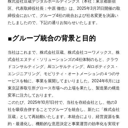
株式会社豆蔵デジタルホールディングス（本社：東京都新宿
区、代表取締役社長：中原 徹也）は、2025年3月31日開催の取
締役会において、グループ4社の統合および社名変更を決議い
たしましたので、下記の通りお知らせいたします。
■グループ統合の背景と目的
当社はこれまで、株式会社豆蔵、株式会社コーワメックス、株
式会社エヌティ・ソリューションズの4社体制のもと、クラウ
ドコンサルティング、AIコンサルティング、AIロボティクス・
エンジニアリング、モビリティ・オートメーションの４つのサ
ービスを軸に、事業を展開してまいりました。2024年6月には
東京証券取引所グロース市場への上場を果たし、製造業の構造
変革に注力しております。
このたび、2025年10月1日付で、当社を存続会社とし、他の3
社を吸収合併することでグループを統合し、新たに「株式会社
豆蔵」として再始動いたします。本統合により、経営資源を集
約・最適化し、機動的な意思決定と事業運営の効率化を実現す